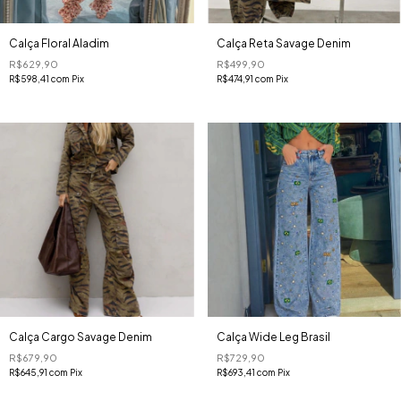
Calça Floral Aladim
Calça Reta Savage Denim
R$629,90
R$499,90
R$598,41
com
Pix
R$474,91
com
Pix
Calça Cargo Savage Denim
Calça Wide Leg Brasil
R$679,90
R$729,90
R$645,91
com
Pix
R$693,41
com
Pix