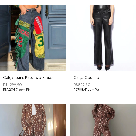
Calça Jeans Patchwork Brasil
Calça Courino
R$1.299,90
R$829,90
R$1.234,91
com
Pix
R$788,41
com
Pix