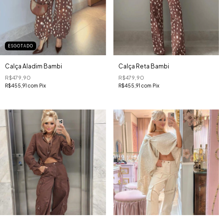
ESGOTADO
Calça Aladim Bambi
Calça Reta Bambi
R$479,90
R$479,90
R$455,91
com
Pix
R$455,91
com
Pix