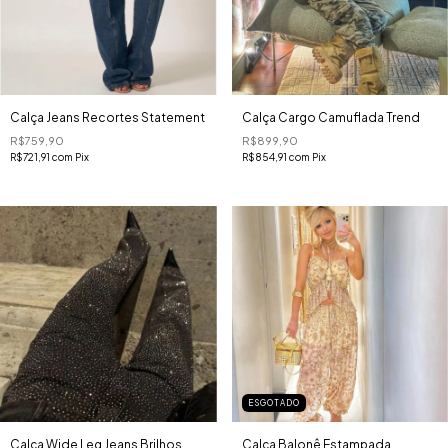
Calça Jeans Recortes Statement
Calça Cargo Camuflada Trend
R$759,90
R$899,90
R$721,91
com
Pix
R$854,91
com
Pix
ESGOTADO
Calça Wide Leg Jeans Brilhos
Calça Balonê Estampada