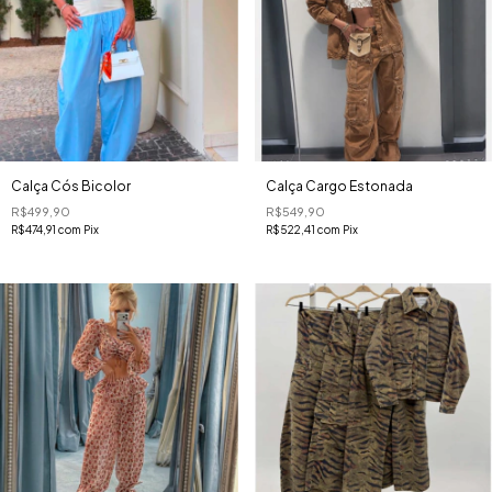
Calça Cós Bicolor
Calça Cargo Estonada
R$499,90
R$549,90
R$474,91
com
Pix
R$522,41
com
Pix