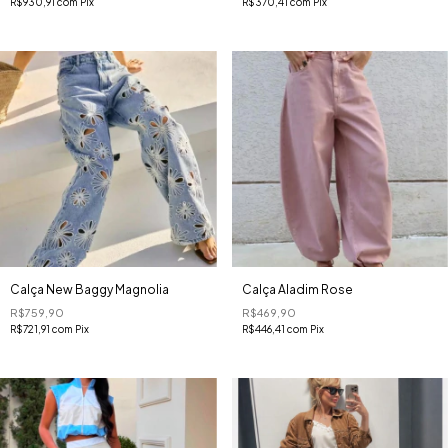
R$930,91
com
Pix
R$370,41
com
Pix
Calça New Baggy Magnolia
Calça Aladim Rose
R$759,90
R$469,90
R$721,91
com
Pix
R$446,41
com
Pix