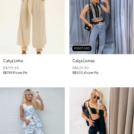
ESGOTADO
Calça Linho
Calça Listras
R$799,90
R$529,90
R$759,91
com
Pix
R$503,41
com
Pix