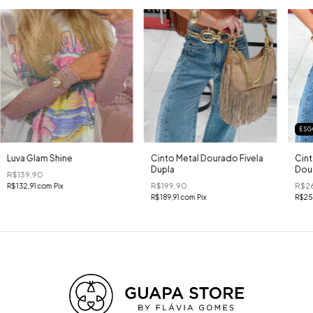
ESG
Luva Glam Shine
Cinto Metal Dourado Fivela
Cint
Dupla
Dou
R$139,90
R$199,90
R$2
R$132,91
com
Pix
R$189,91
com
Pix
R$25