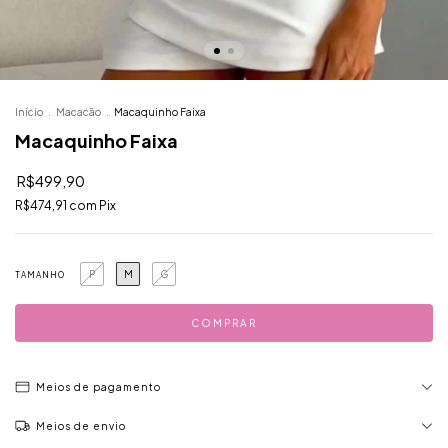
Início
.
Macacão
.
Macaquinho Faixa
Macaquinho Faixa
R$499,90
R$474,91
com
Pix
P
M
G
TAMANHO
Meios de pagamento
Meios de envio