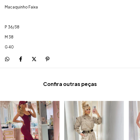
Macaquinho Faixa
P 36/38
M 38
G 40
Confira outras peças