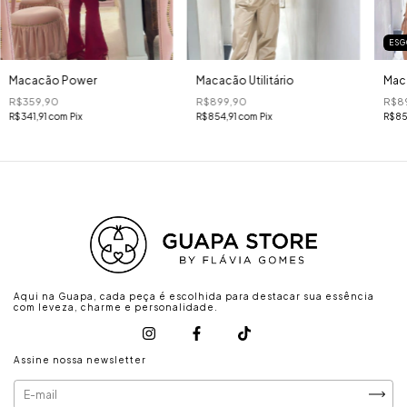
ESG
Macacão Power
Macacão Utilitário
Mac
R$359,90
R$899,90
R$8
R$341,91
com
Pix
R$854,91
com
Pix
R$85
Aqui na Guapa, cada peça é escolhida para destacar sua essência
com leveza, charme e personalidade.
Assine nossa newsletter