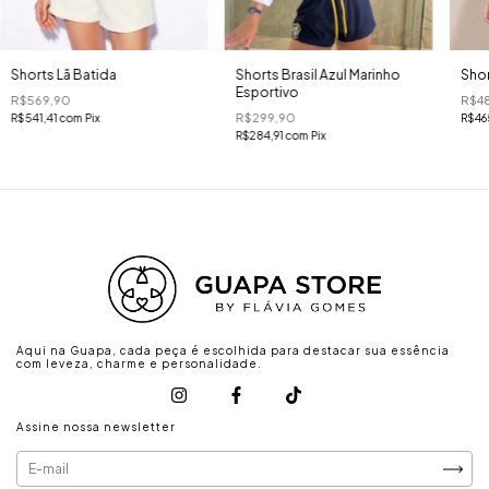
Shorts Lã Batida
Shorts Brasil Azul Marinho
Shor
Esportivo
R$569,90
R$4
R$299,90
R$541,41
com
Pix
R$46
R$284,91
com
Pix
Aqui na Guapa, cada peça é escolhida para destacar sua essência
com leveza, charme e personalidade.
Assine nossa newsletter