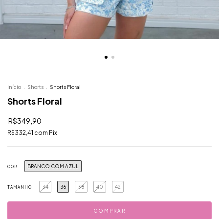
Início
.
Shorts
.
Shorts Floral
Shorts Floral
R$349,90
R$332,41
com
Pix
BRANCO COM AZUL
COR
34
36
38
40
42
TAMANHO