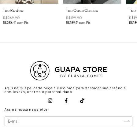
Tee Rodeo
Tee Coca Classic
Tee 
R$269,90
R$199,90
R$19
R$256,41
com
Pix
R$189,91
com
Pix
R$18
Aqui na Guapa, cada peça é escolhida para destacar sua essência
com leveza, charme e personalidade.
Assine nossa newsletter