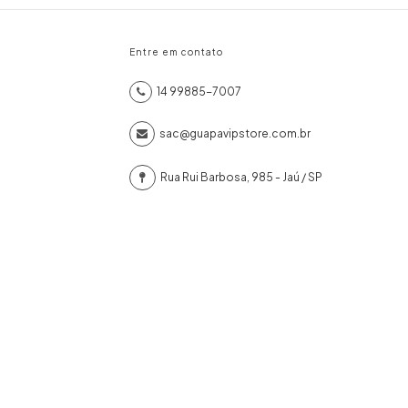
Entre em contato
14 99885-7007
sac@guapavipstore.com.br
Rua Rui Barbosa, 985 - Jaú / SP