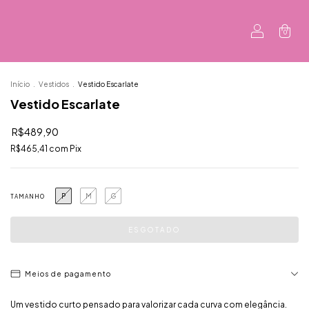
0
Início
.
Vestidos
.
Vestido Escarlate
Vestido Escarlate
R$489,90
R$465,41
com
Pix
P
M
G
TAMANHO
Meios de pagamento
Um vestido curto pensado para valorizar cada curva com elegância.