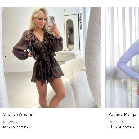
Vestido Western
Vestido Manga L
R$599,90
R$369,90
R$569,91
com
Pix
R$351,41
com
Pix