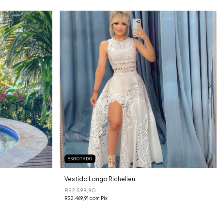
ESGOTADO
Vestido Longo Richelieu
R$2.599,90
R$2.469,91
com
Pix