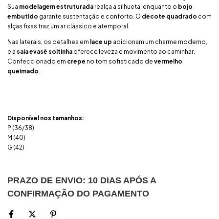
Sua
modelagem estruturada
realça a silhueta, enquanto o
bojo
embutido
garante sustentação e conforto. O
decote quadrado
com
alças fixas traz um ar clássico e atemporal.
Nas laterais, os detalhes em
lace up
adicionam um charme moderno,
e a
saia evasê soltinha
oferece leveza e movimento ao caminhar.
Confeccionado em
crepe
no tom sofisticado de
vermelho
queimado
.
Disponível nos tamanhos:
P (36/38)
M (40)
G (42)
PRAZO DE ENVIO: 10 DIAS APÓS A
CONFIRMAÇÃO DO PAGAMENTO