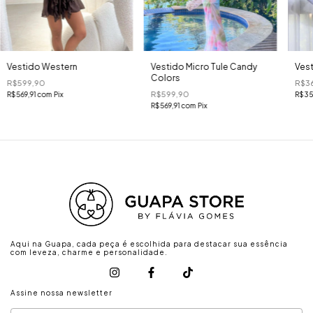
Vestido Western
Vestido Micro Tule Candy
Vest
Colors
R$599,90
R$3
R$599,90
R$569,91
com
Pix
R$35
R$569,91
com
Pix
Aqui na Guapa, cada peça é escolhida para destacar sua essência
com leveza, charme e personalidade.
Assine nossa newsletter